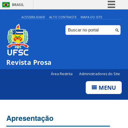
BRASIL
Simplifique!
ACESSIBILIDADE
ALTO CONTRASTE
MAPA DO SITE
Comunica BR
Participe
Acesso à informação
Legislação
Revista Prosa
Canais
Área Restrita
Administradores do Site
MENU
Apresentação