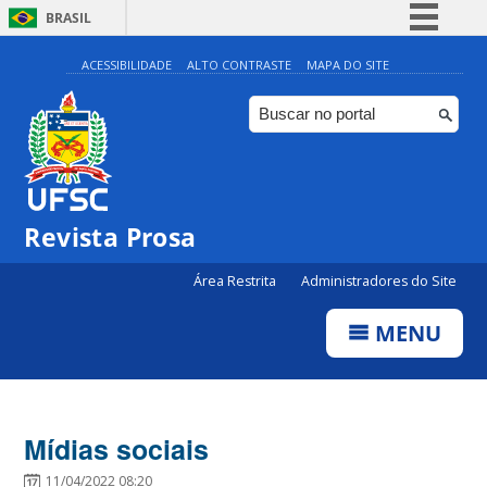
BRASIL
Simplifique!
ACESSIBILIDADE
ALTO CONTRASTE
MAPA DO SITE
Comunica BR
Participe
Acesso à informação
Legislação
Revista Prosa
Canais
Área Restrita
Administradores do Site
MENU
Mídias sociais
11/04/2022 08:20