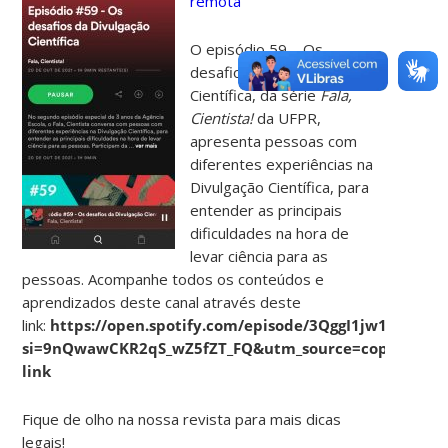
remota
O episódio 59 – Os
desafios da Divulgação
Científica, da série
Fala,
Cientista!
da UFPR,
apresenta pessoas com
diferentes experiências na
Divulgação Científica, para
entender as principais
dificuldades na hora de
levar ciência para as
pessoas. Acompanhe todos os conteúdos e
aprendizados deste canal através deste
link:
https://open.spotify.com/episode/3QggI1jw1UZ9Y1Y
si=9nQwawCKR2qS_wZ5fZT_FQ&utm_source=copy-
link
Fique de olho na nossa revista para mais dicas
legais!